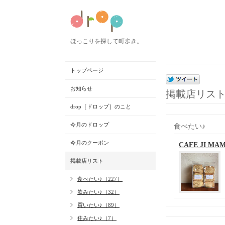
ほっこりを探して町歩き。
トップページ
お知らせ
掲載店リス
drop［ドロップ］のこと
今月のドロップ
食べたい♪
今月のクーポン
CAFE JI MAM
掲載店リスト
食べたい♪（227）
飲みたい♪（32）
買いたい♪（89）
住みたい♪（7）