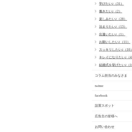
学びたい♪（31）
働きたい♪（2）
楽しみたい♪（28）
泊まりたい♪（13）
出逢いたい♪（1）
お願いしたい♪（11）
スッキリしたい♪（10
キレイになりたい♪（4
結婚式を挙げたい♪（1
コラム担当のみなさま
twitter
facebook
設置スポット
広告主の皆様へ
お問い合わせ