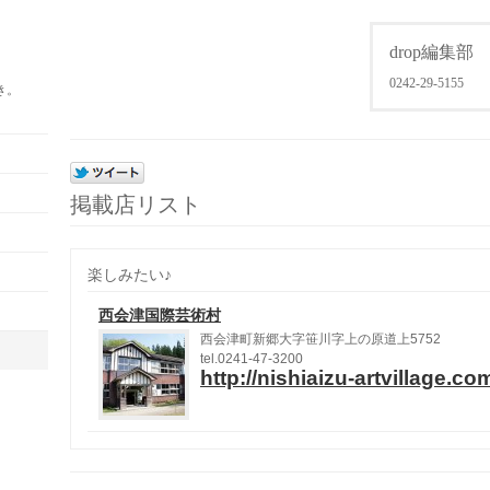
drop編集部
0242-29-5155
き。
掲載店リスト
楽しみたい♪
西会津国際芸術村
西会津町新郷大字笹川字上の原道上
5752
tel.0241-47-3200
http://nishiaizu-artvillage.co