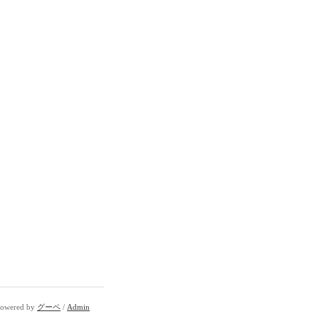
owered by
グーペ
/
Admin