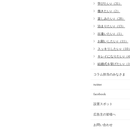
学びたい♪（31）
働きたい♪（2）
楽しみたい♪（28）
泊まりたい♪（13）
出逢いたい♪（1）
お願いしたい♪（11）
スッキリしたい♪（10
キレイになりたい♪（4
結婚式を挙げたい♪（1
コラム担当のみなさま
twitter
facebook
設置スポット
広告主の皆様へ
お問い合わせ