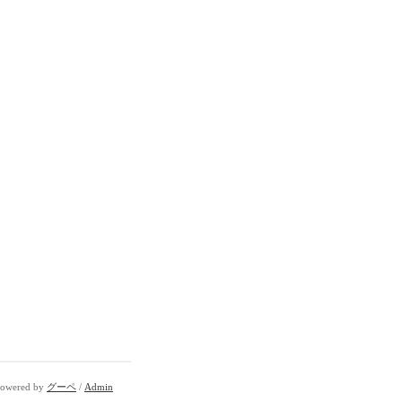
owered by
グーペ
/
Admin