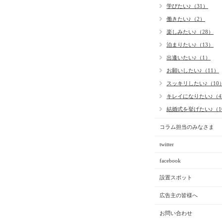
学びたい♪（31）
働きたい♪（2）
楽しみたい♪（28）
泊まりたい♪（13）
出逢いたい♪（1）
お願いしたい♪（11）
スッキリしたい♪（10
キレイになりたい♪（4
結婚式を挙げたい♪（1
コラム担当のみなさま
twitter
facebook
設置スポット
広告主の皆様へ
お問い合わせ