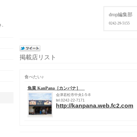
drop編集部
0242-29-5155
き。
掲載店リスト
食べたい♪
魚菜 KanPana［カンパナ］
会津若松市中央
1-5-8
tel.0242-22-7171
http://kanpana.web.fc2.com