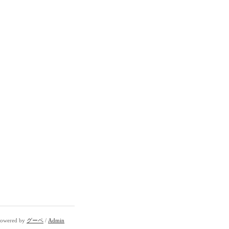
owered by
グーペ
/
Admin