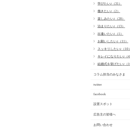
学びたい♪（31）
働きたい♪（2）
楽しみたい♪（28）
泊まりたい♪（13）
出逢いたい♪（1）
お願いしたい♪（11）
スッキリしたい♪（10
キレイになりたい♪（4
結婚式を挙げたい♪（1
コラム担当のみなさま
twitter
facebook
設置スポット
広告主の皆様へ
お問い合わせ