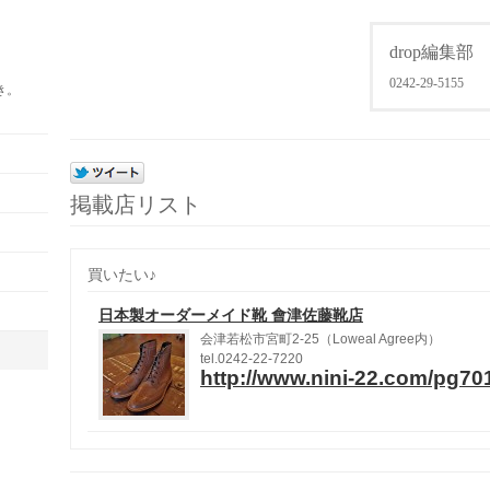
drop編集部
0242-29-5155
き。
掲載店リスト
買いたい♪
日本製オーダーメイド靴 會津佐藤靴店
会津若松市宮町
2-25
（
Loweal Agree
内）
tel.0242-22-7220
http://www.nini-22.com/pg70