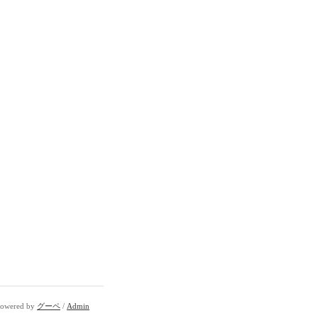
owered by
グーペ
/
Admin