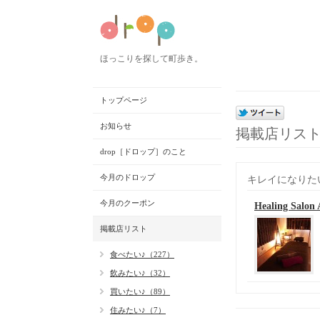
ほっこりを探して町歩き。
トップページ
お知らせ
掲載店リス
drop［ドロップ］のこと
今月のドロップ
キレイになりた
今月のクーポン
Healing Sa
掲載店リスト
食べたい♪（227）
飲みたい♪（32）
買いたい♪（89）
住みたい♪（7）