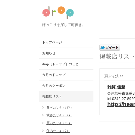
ほっこりを探して町歩き。
トップページ
お知らせ
掲載店リス
drop［ドロップ］のこと
今月のドロップ
買いたい♪
今月のクーポン
雑貨 佳趣
会津若松市飯盛
3
掲載店リスト
tel.0242-27-892
http://hea
食べたい♪（227）
飲みたい♪（32）
買いたい♪（89）
住みたい♪（7）